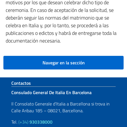
motivos por los que desean celebrar dicho tipo de
ceremonia. En caso de aceptación de la solicitud, se
deberán seguir las normas del matrimonio que se
celebra en Italia y, por lo tanto, se procederá a las
publicaciones o edictos y habrá de entregarse toda la
documentación necesaria.
Navegar en la sección
Sezione footer
Contactos
Consulado General De Italia En Barcelona
Il Consolato Generale d’Italia a Barcellona si trova in
Calle Aribau 185 – 08021, Barcellona.
Tel.
(+34)
930338000