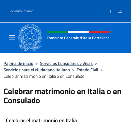
Saltar al contenido
IT
ES
Gobierno italiano
Encabezado del sitio web, redes
Consolato Generale d'Italia Barcellona
Il sito ufficiale del Consolato Generale d'Ita
Página de inicio
>
Servicios Consulares y Visas
>
Servicios para el ciudadano italiano
>
Estado Civil
>
Celebrar matrimonio en Italia o en Consulado
Celebrar matrimonio en Italia o en
Consulado
Celebrar el matrimonio en Italia