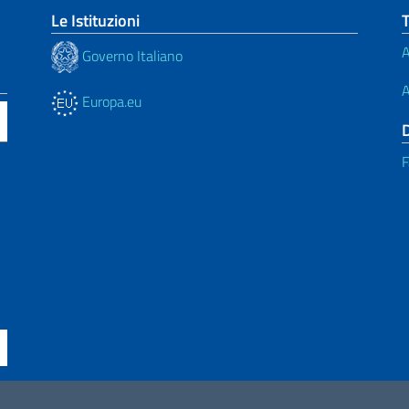
Le Istituzioni
A
Governo Italiano
A
Europa.eu
F