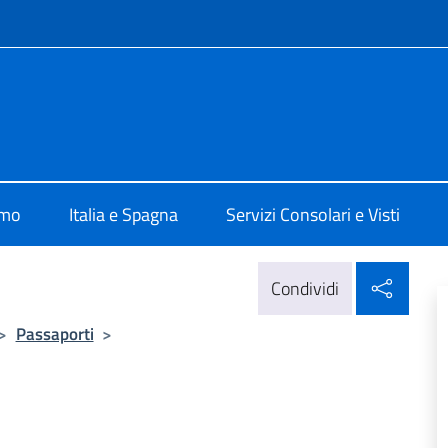
e menù
ale d'Italia Barcellona
amo
Italia e Spagna
Servizi Consolari e Visti
Condi
Condividi
>
Passaporti
>