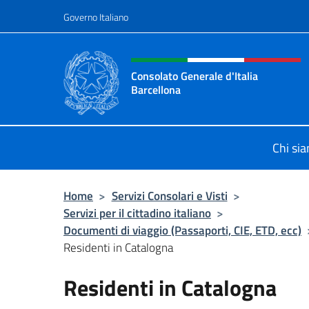
Salta al contenuto
Governo Italiano
Intestazione sito, social 
Consolato Generale d'Italia
Barcellona
Il sito ufficiale del Consolato Gener
Chi si
Home
>
Servizi Consolari e Visti
>
Servizi per il cittadino italiano
>
Documenti di viaggio (Passaporti, CIE, ETD, ecc)
Residenti in Catalogna
Residenti in Catalogna