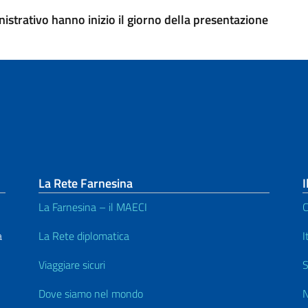
istrativo hanno inizio il giorno della presentazione
La Rete Farnesina
I
La Farnesina – il MAECI
C
a
La Rete diplomatica
I
Viaggiare sicuri
S
Dove siamo nel mondo
N