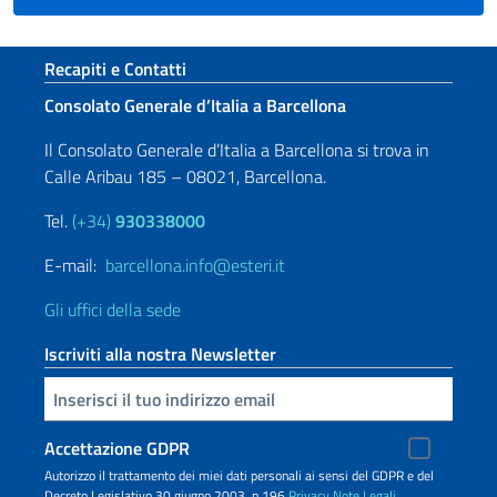
Sezione footer
Recapiti e Contatti
Consolato Generale d’Italia a Barcellona
Il Consolato Generale d’Italia a Barcellona si trova in
Calle Aribau 185 – 08021, Barcellona.
Tel.
(+34)
930338000
E-mail:
barcellona.info@esteri.it
Gli uffici della sede
Iscriviti alla nostra Newsletter
Inserisci la tua email
Accettazione GDPR
Autorizzo il trattamento dei miei dati personali ai sensi del GDPR e del
Decreto Legislativo 30 giugno 2003, n.196
Privacy
Note Legali