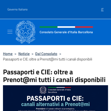
Salta al contenuto
IT
Governo Italiano
Intestazione sito, social e menù
Consolato Generale d'Italia Barcellona
Il sito ufficiale del Consolato Generale d'Ita
Home
>
Notizie
>
Dal Consolato
>
Passaporti e CIE: oltre a Prenot@mi tutti i canali disponibili
Passaporti e CIE: oltre a
Prenot@mi tutti i canali disponibili