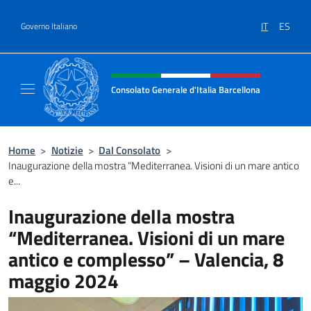
Salta al contenuto
IT
ES
Governo Italiano
Intestazione sito, social e menù
Consolato Generale d'Italia Barcellona
Il sito ufficiale del Consolato Generale d'Ita
Home
>
Notizie
>
Dal Consolato
>
Inaugurazione della mostra “Mediterranea. Visioni di un mare antico
e...
Inaugurazione della mostra
“Mediterranea. Visioni di un mare
antico e complesso” – Valencia, 8
maggio 2024