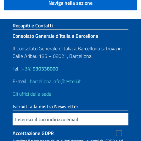
Naviga nella sezione
Sezione footer
Recapiti e Contatti
Consolato Generale d’Italia a Barcellona
Il Consolato Generale d’Italia a Barcellona si trova in
Calle Aribau 185 – 08021, Barcellona.
Tel.
(+34)
930338000
E-mail:
barcellona.info@esteri.it
Gli uffici della sede
Iscriviti alla nostra Newsletter
Inserisci la tua email
Accettazione GDPR
Autorizzo il trattamento dei miei dati personali ai sensi del GDPR e del