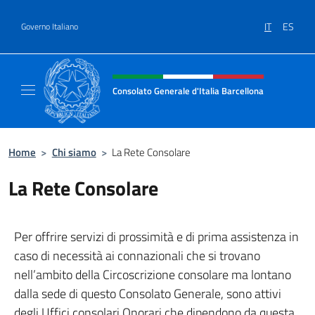
Salta al contenuto
IT
ES
Governo Italiano
Intestazione sito, social e menù
Consolato Generale d'Italia Barcellona
Il sito ufficiale del Consolato Generale d'Ita
Home
>
Chi siamo
>
La Rete Consolare
La Rete Consolare
Per offrire servizi di prossimità e di prima assistenza in
caso di necessità ai connazionali che si trovano
nell’ambito della Circoscrizione consolare ma lontano
dalla sede di questo Consolato Generale, sono attivi
degli Uffici consolari Onorari che dipendono da questa