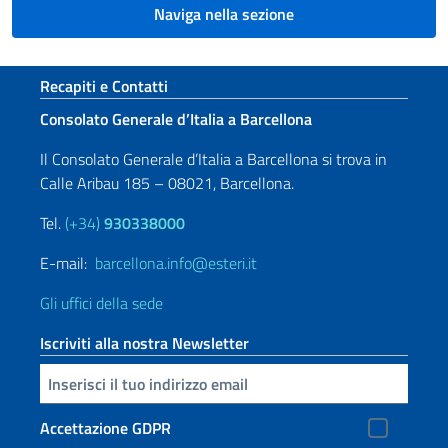
Naviga nella sezione
Sezione footer
Recapiti e Contatti
Consolato Generale d’Italia a Barcellona
Il Consolato Generale d’Italia a Barcellona si trova in
Calle Aribau 185 – 08021, Barcellona.
Tel.
(+34)
930338000
E-mail:
barcellona.info@esteri.it
Gli uffici della sede
Iscriviti alla nostra Newsletter
Inserisci la tua email
Accettazione GDPR