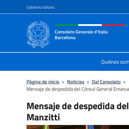
Saltar al contenido
Gobierno italiano
Encabezado del sitio web,
Consolato Generale d'Italia
Barcellona
Il sito ufficiale del Consolato Gener
Quiénes so
Página de inicio
>
Noticias
>
Dal Consolato
>
Mensaje de despedida del Cónsul General Emanue
Mensaje de despedida de
Manzitti