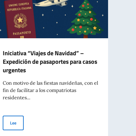
Iniciativa “Viajes de Navidad” –
‘Tast
Expedición de pasaportes para casos
de la
urgentes
Taste-
Comer
Con motivo de las fiestas navideñas, con el
apoyo.
fin de facilitar a los compatriotas
residentes...
Le
n del pasaporte
Iniciativa “Viajes de Navidad” – Expedición de pasaportes para ca
Lee