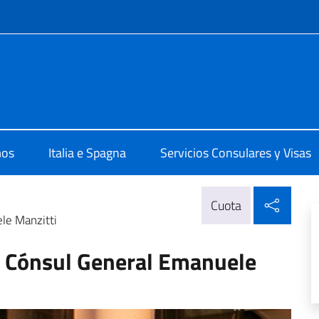
 redes sociales y menú
ale d'Italia Barcellona
mos
Italia e Spagna
Servicios Consulares y Visas
Compa
Cuota
le Manzitti
l Cónsul General Emanuele