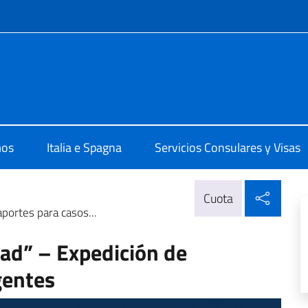
 redes sociales y menú
ale d'Italia Barcellona
mos
Italia e Spagna
Servicios Consulares y Visas
Compa
Cuota
aportes para casos...
dad” – Expedición de
gentes