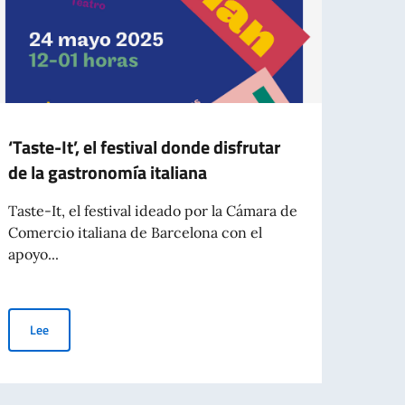
‘Taste-It’, el festival donde disfrutar
Mens
de la gastronomía italiana
Gene
Taste-It, el festival ideado por la Cámara de
Queri
Comercio italiana de Barcelona con el
años 
apoyo...
Gener
‘Taste-It’, el festival donde disfrutar de la gastronomía italiana
Lee
Le
n del pasaporte