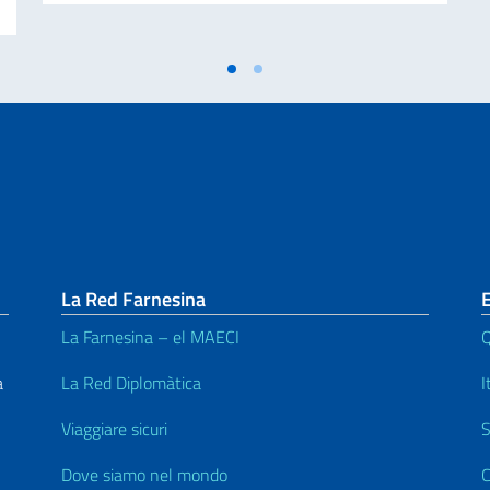
La Red Farnesina
La Farnesina – el MAECI
Q
a
La Red Diplomàtica
I
Viaggiare sicuri
S
Dove siamo nel mondo
C