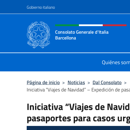
Saltar al contenido
Gobierno italiano
Encabezado del sitio web,
Consolato Generale d'Italia
Barcellona
Il sito ufficiale del Consolato Gener
Quiénes so
Página de inicio
>
Noticias
>
Dal Consolato
>
Iniciativa “Viajes de Navidad” – Expedición de pas
Iniciativa “Viajes de Navi
pasaportes para casos ur