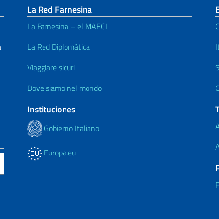
La Red Farnesina
La Farnesina – el MAECI
Q
a
La Red Diplomàtica
I
Viaggiare sicuri
S
Dove siamo nel mondo
C
Instituciones
A
Gobierno Italiano
A
Europa.eu
F