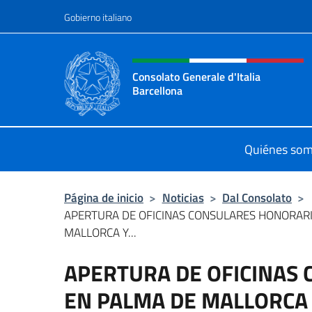
Saltar al contenido
Gobierno italiano
Encabezado del sitio web,
Consolato Generale d'Italia
Barcellona
Il sito ufficiale del Consolato Gener
Quiénes so
Página de inicio
>
Noticias
>
Dal Consolato
>
APERTURA DE OFICINAS CONSULARES HONORARI
MALLORCA Y...
APERTURA DE OFICINAS
EN PALMA DE MALLORCA 