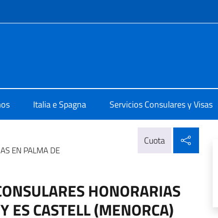
 redes sociales y menú
ale d'Italia Barcellona
mos
Italia e Spagna
Servicios Consulares y Visas
Compa
Cuota
AS EN PALMA DE
 CONSULARES HONORARIAS
Y ES CASTELL (MENORCA)