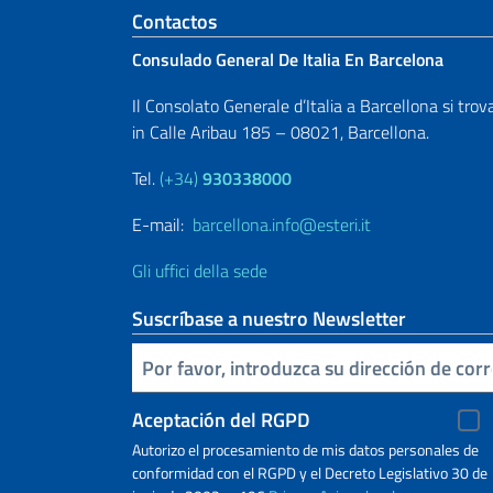
Sezione footer
Contactos
Consulado General De Italia En Barcelona
Il Consolato Generale d’Italia a Barcellona si trov
in Calle Aribau 185 – 08021, Barcellona.
Tel.
(+34)
930338000
E-mail:
barcellona.info@esteri.it
Gli uffici della sede
Suscríbase a nuestro Newsletter
Inserta tu correo electronico
Aceptación del RGPD
Autorizo ​​el procesamiento de mis datos personales de
conformidad con el RGPD y el Decreto Legislativo 30 de