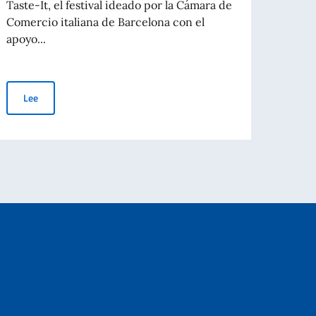
Taste-It, el festival ideado por la Cámara de
Queri
Comercio italiana de Barcelona con el
años 
apoyo...
Gener
‘Taste-It’, el festival donde disfrutar de la gastronomía italiana
Lee
Le
s para casos urgentes