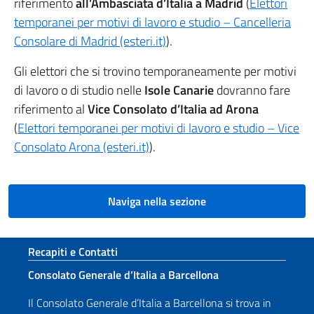
riferimento
all’Ambasciata d’Italia a Madrid
(
Elettori
temporanei per motivi di lavoro e studio – Cancelleria
Consolare di Madrid (esteri.it)
).
Gli elettori che si trovino temporaneamente per motivi
di lavoro o di studio nelle
Isole Canarie
dovranno fare
riferimento al
Vice Consolato d’Italia ad Arona
(
Elettori temporanei per motivi di lavoro e studio – Vice
Consolato Arona (esteri.it)
).
Naviga nella sezione
Sezione footer
Recapiti e Contatti
Consolato Generale d’Italia a Barcellona
Il Consolato Generale d’Italia a Barcellona si trova in