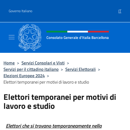
Salta al contenuto
IT
Governo Italiano
Intestazione sito, social e menù
Consolato Generale d'Italia Barcellona
Il sito ufficiale del Consolato Generale d'Ita
Home
>
Servizi Consolari e Visti
>
Servizi per il cittadino italiano
>
Servizi Elettorali
>
Elezioni Europee 2024
>
Elettori temporanei per motivi di lavoro e studio
Elettori temporanei per motivi di
lavoro e studio
Elettori che si trovano temporaneamente nella