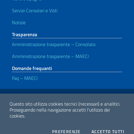
Servizi Consolari e Visti
Notizie
Trasparenza
Amministrazione trasparente – Consolato
Amministrazione trasparente – MAECI
Domande frequanti
Faq – MAECI
Link Utili
Note legali
Privacy e cookie policy
Dichiarazione di accessibilità
Questo sito utilizza cookies tecnici (necessari) e analitici.
Proseguendo nella navigazione accetti l'utilizzo dei
cookies.
2026 Copyright Ministero degli Affari Esteri e della Cooperazione
Internazionale
COOKIES
I CO
PREFERENZE
ACCETTO TUTTI