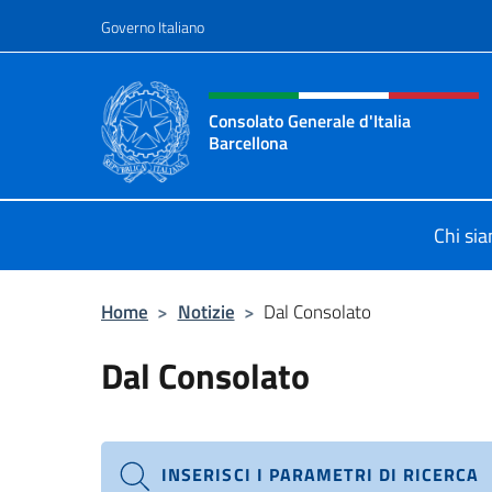
Salta al contenuto
Governo Italiano
Intestazione sito, social 
Consolato Generale d'Italia
Barcellona
Il sito ufficiale del Consolato Gener
Chi si
Home
>
Notizie
>
Dal Consolato
Dal Consolato
INSERISCI I PARAMETRI DI RICERCA