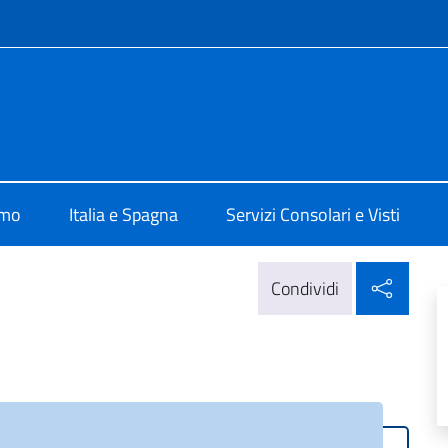
e menù
ale d'Italia Barcellona
amo
Italia e Spagna
Servizi Consolari e Visti
Condi
Condividi