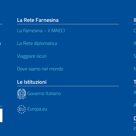
La Rete Farnesina
I
La Farnesina – il MAECI
C
a
La Rete diplomatica
I
Viaggiare sicuri
S
Dove siamo nel mondo
N
Le Istituzioni
A
Governo Italiano
A
Europa.eu
F