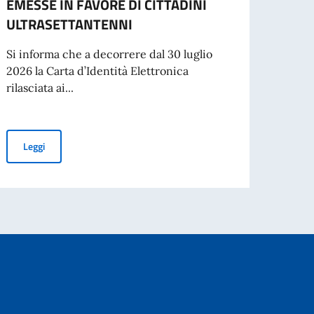
EMESSE IN FAVORE DI CITTADINI
Dal 2
ULTRASETTANTENNI
per i
CIE)...
Si informa che a decorrere dal 30 luglio
2026 la Carta d’Identità Elettronica
rilasciata ai...
Leg
CARTE D’IDENTITÀ ELETTRONICHE: VALIDITÀ ILLIMITATA DELLE
Leggi