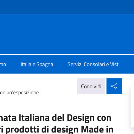
e menù
ale d'Italia Barcellona
amo
Italia e Spagna
Servizi Consolari e Visti
Condi
Condividi
 con un’esposizione
nata Italiana del Design con
i prodotti di design Made in