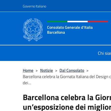
Salta al contenuto
Governo Italiano
Intestazione sito, social 
Consolato Generale d'Italia
Barcellona
Il sito ufficiale del Consolato Gener
Chi si
Home
>
Notizie
>
Dal Consolato
>
Barcellona celebra la Giornata Italiana del Design
dei...
Barcellona celebra la Gior
un’esposizione dei miglior