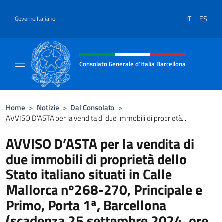
Salta al contenuto
IT
ES
Governo Italiano
Intestazione sito, social e menù
Consolato Generale d'Italia Barcellona
Il sito ufficiale del Consolato Generale d'Ita
Home
>
Notizie
>
Dal Consolato
>
AVVISO D’ASTA per la vendita di due immobili di proprietà...
AVVISO D’ASTA per la vendita di
due immobili di proprietà dello
Stato italiano situati in Calle
Mallorca nº268-270, Principale e
Primo, Porta 1ª, Barcellona
(scadenza 25 settembre 2024, ore