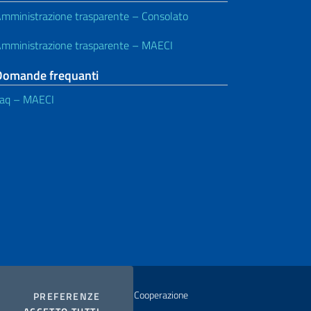
mministrazione trasparente – Consolato
mministrazione trasparente – MAECI
Domande frequanti
aq – MAECI
istero degli Affari Esteri e della Cooperazione
COOKIES
PREFERENZE
I COOKIES