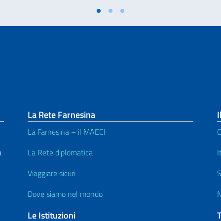
La Rete Farnesina
I
La Farnesina – il MAECI
C
a
La Rete diplomatica
I
Viaggiare sicuri
S
Dove siamo nel mondo
N
Le Istituzioni