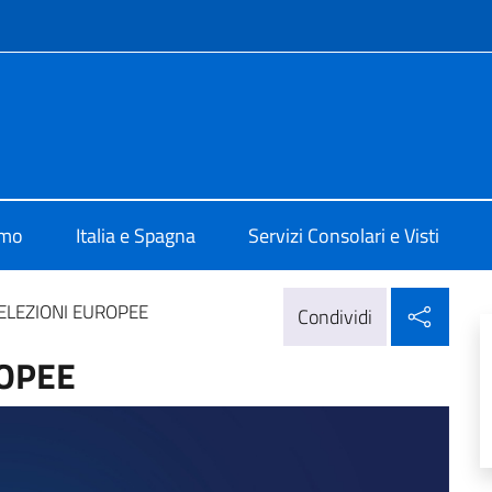
e menù
ale d'Italia Barcellona
amo
Italia e Spagna
Servizi Consolari e Visti
Condi
 ELEZIONI EUROPEE
Condividi
ROPEE