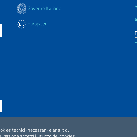
A
Governo Italiano
A
Europa.eu
F
okies tecnici (necessari) e analitici.
ne di accessibilità
2026 Copyright Min
gazione accetti l'utilizzo dei cookies.