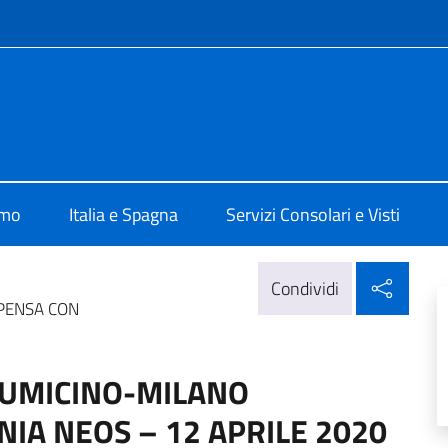
e menù
ale d'Italia Barcellona
amo
Italia e Spagna
Servizi Consolari e Visti
Condi
Condividi
PENSA CON
IUMICINO-MILANO
A NEOS – 12 APRILE 2020