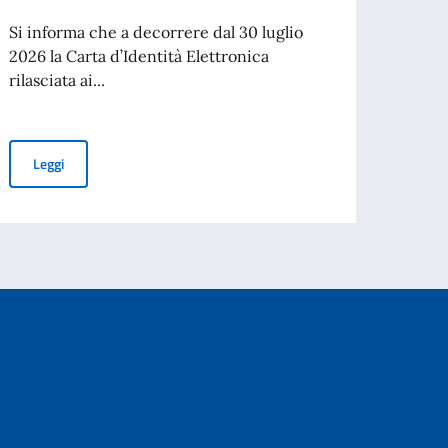
CIE)...
Si informa che a decorrere dal 30 luglio
2026 la Carta d’Identità Elettronica
rilasciata ai...
Leg
CARTE D’IDENTITÀ ELETTRONICHE: VALIDITÀ ILLIMITATA DELLE
Leggi