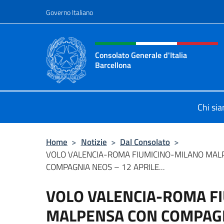
Salta al contenuto
Governo Italiano
Intestazione sito, social 
Consolato Generale d'Italia
Barcellona
Il sito ufficiale del Consolato Gener
Chi si
Home
>
Notizie
>
Dal Consolato
>
VOLO VALENCIA-ROMA FIUMICINO-MILANO MAL
COMPAGNIA NEOS – 12 APRILE...
VOLO VALENCIA-ROMA F
MALPENSA CON COMPAGNI