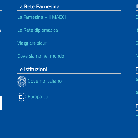
La Rete Farnesina
I
La Farnesina – il MAECI
C
a
La Rete diplomatica
I
Viaggiare sicuri
S
Dove siamo nel mondo
N
Le Istituzioni
A
Governo Italiano
A
Europa.eu
F