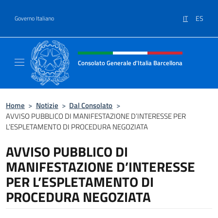
Salta al contenuto
IT
ES
Governo Italiano
Intestazione sito, social e menù
Consolato Generale d'Italia Barcellona
Il sito ufficiale del Consolato Generale d'Ita
Home
>
Notizie
>
Dal Consolato
>
AVVISO PUBBLICO DI MANIFESTAZIONE D’INTERESSE PER
L’ESPLETAMENTO DI PROCEDURA NEGOZIATA
AVVISO PUBBLICO DI
MANIFESTAZIONE D’INTERESSE
PER L’ESPLETAMENTO DI
PROCEDURA NEGOZIATA