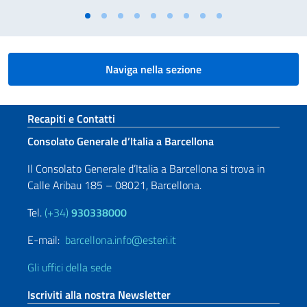
Naviga nella sezione
Sezione footer
Recapiti e Contatti
Consolato Generale d’Italia a Barcellona
Il Consolato Generale d’Italia a Barcellona si trova in
Calle Aribau 185 – 08021, Barcellona.
Tel.
(+34)
930338000
E-mail:
barcellona.info@esteri.it
Gli uffici della sede
Iscriviti alla nostra Newsletter