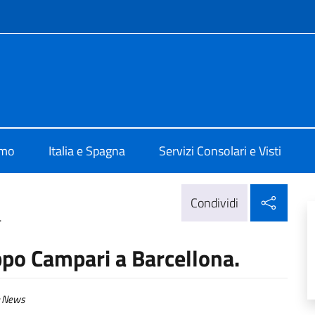
e menù
ale d'Italia Barcellona
amo
Italia e Spagna
Servizi Consolari e Visti
Condi
Condividi
.
uppo Campari a Barcellona.
News