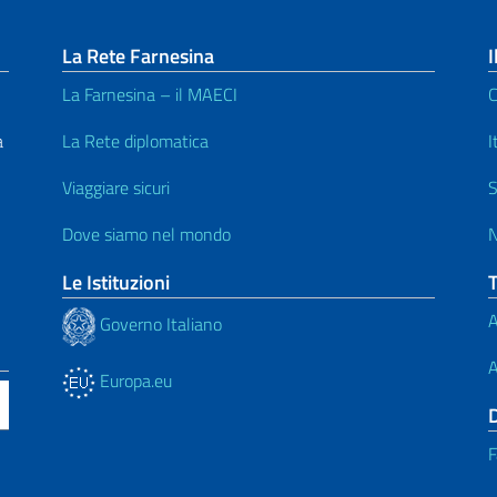
La Rete Farnesina
I
La Farnesina – il MAECI
C
a
La Rete diplomatica
I
Viaggiare sicuri
S
Dove siamo nel mondo
N
Le Istituzioni
A
Governo Italiano
A
Europa.eu
F