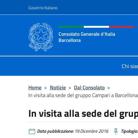
Salta al contenuto
Governo Italiano
Intestazione sito, social 
Consolato Generale d'Italia
Barcellona
Il sito ufficiale del Consolato Gener
Chi si
Home
>
Notizie
>
Dal Consolato
>
In visita alla sede del gruppo Campari a Barcellona
In visita alla sede del gr
Data pubblicazione:
19 Dicembre 2016
Tipologia: