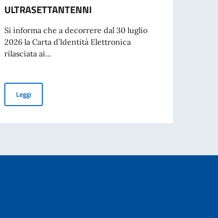
Dal 2
ULTRASETTANTENNI
per i
CIE)...
Si informa che a decorrere dal 30 luglio
2026 la Carta d’Identità Elettronica
rilasciata ai...
Leg
CARTE D’IDENTITÀ ELETTRONICHE: VALIDITÀ ILLIMITATA DELLE
Leggi