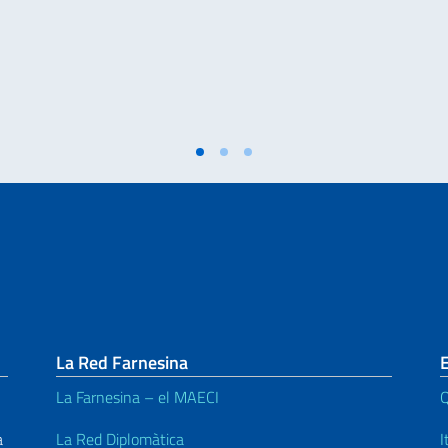
La Red Farnesina
La Farnesina – el MAECI
Q
a
La Red Diplomàtica
I