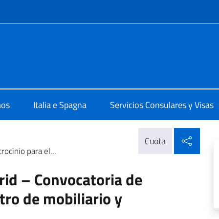
 redes sociales y menú
ale d'Italia Barcellona
mos
Italia e Spagna
Servicios Consulares y Visas
Compa
Cuota
ocinio para el...
rid – Convocatoria de
tro de mobiliario y