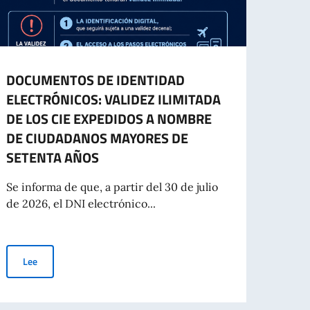
DOCUMENTOS DE IDENTIDAD
MISS
ELECTRÓNICOS: VALIDEZ ILIMITADA
ITIN
DE LOS CIE EXPEDIDOS A NOMBRE
PLAT
DE CIUDADANOS MAYORES DE
Se in
SETENTA AÑOS
resid
de Gir
Se informa de que, a partir del 30 de julio
de 2026, el DNI electrónico...
YORES DE 70 AÑOS
Le
DOCUMENTOS DE IDENTIDAD ELECTRÓNICOS: VALIDEZ ILIMITA
Lee