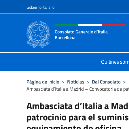
Saltar al contenido
Gobierno italiano
Encabezado del sitio web,
Consolato Generale d'Italia
Barcellona
Il sito ufficiale del Consolato Gener
Quiénes so
Página de inicio
>
Noticias
>
Dal Consolato
>
Ambasciata d’Italia a Madrid – Convocatoria de patr
Ambasciata d’Italia a Mad
patrocinio para el suminis
equipamiento de oficina