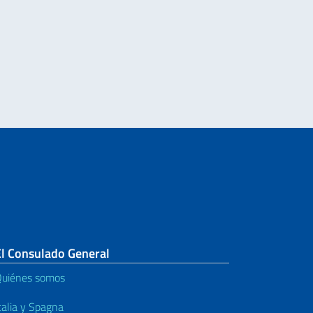
El Consulado General
uiénes somos
talia y Spagna