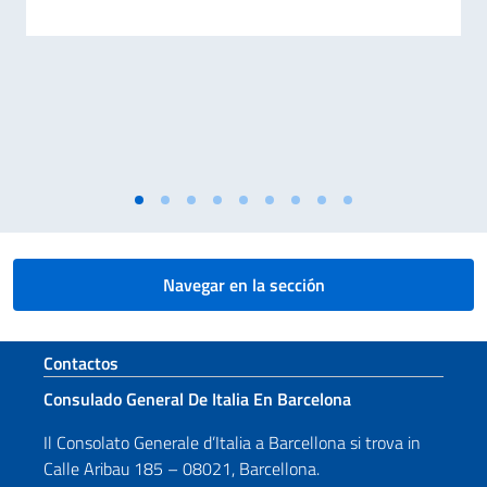
Navegar en la sección
Sezione footer
Contactos
Consulado General De Italia En Barcelona
Il Consolato Generale d’Italia a Barcellona si trova in
Calle Aribau 185 – 08021, Barcellona.