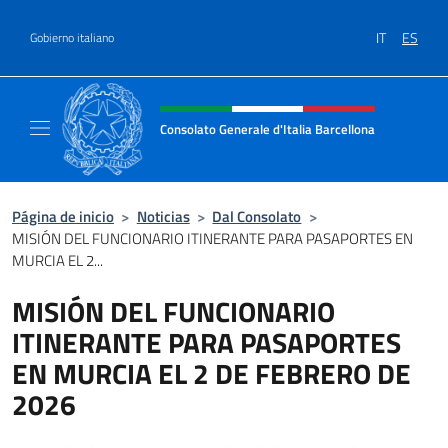
Saltar al contenido
IT
ES
Gobierno italiano
Encabezado del sitio web, redes
Consolato Generale d'Italia Barcellona
Il sito ufficiale del Consolato Generale d'Ita
Página de inicio
>
Noticias
>
Dal Consolato
>
MISIÓN DEL FUNCIONARIO ITINERANTE PARA PASAPORTES EN
MURCIA EL 2...
MISIÓN DEL FUNCIONARIO
ITINERANTE PARA PASAPORTES
EN MURCIA EL 2 DE FEBRERO DE
2026