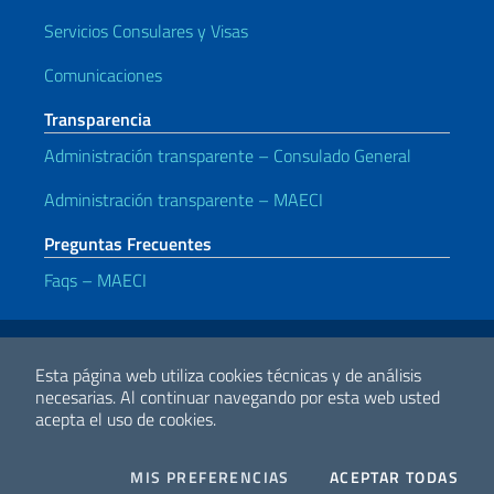
Servicios Consulares y Visas
Comunicaciones
Transparencia
Administración transparente – Consulado General
Administración transparente – MAECI
Preguntas Frecuentes
Faqs – MAECI
Enlaces útiles
Note legali
Privacy e cookie policy
Dichiarazione di accessibilità
Esta página web utiliza cookies técnicas y de análisis
necesarias.
Al continuar navegando por esta web usted
acepta el uso de cookies.
2026 Derechos de Autor Ministerio de Relaciones Exteriores y
Cooperación Internacional
COOKIES
I CO
MIS PREFERENCIAS
ACEPTAR TODAS