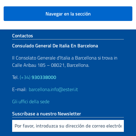
Navegar en la sección
Sezione footer
Contactos
Consulado General De Italia En Barcelona
Il Consolato Generale d’Italia a Barcellona si trova in
Calle Aribau 185 – 08021, Barcellona.
Tel.
(+34)
930338000
E-mail:
barcellona.info@esteri.it
Gli uffici della sede
Suscríbase a nuestro Newsletter
Inserta tu correo electronico