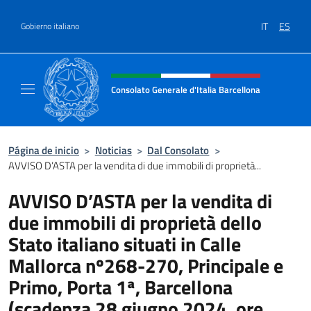
Saltar al contenido
IT
ES
Gobierno italiano
Encabezado del sitio web, redes
Consolato Generale d'Italia Barcellona
Il sito ufficiale del Consolato Generale d'Ita
Página de inicio
>
Noticias
>
Dal Consolato
>
AVVISO D’ASTA per la vendita di due immobili di proprietà...
AVVISO D’ASTA per la vendita di
due immobili di proprietà dello
Stato italiano situati in Calle
Mallorca nº268-270, Principale e
Primo, Porta 1ª, Barcellona
(scadenza 28 giugno 2024, ore