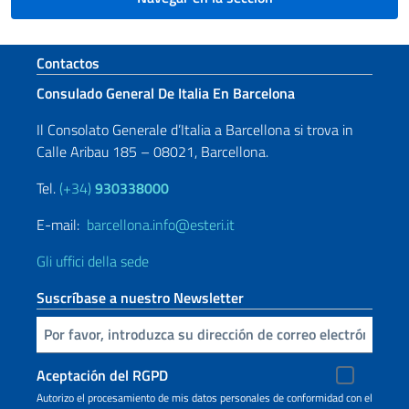
Sezione footer
Contactos
Consulado General De Italia En Barcelona
Il Consolato Generale d’Italia a Barcellona si trova in
Calle Aribau 185 – 08021, Barcellona.
Tel.
(+34)
930338000
E-mail:
barcellona.info@esteri.it
Gli uffici della sede
Suscríbase a nuestro Newsletter
Inserta tu correo electronico
Aceptación del RGPD
Autorizo ​​el procesamiento de mis datos personales de conformidad con el