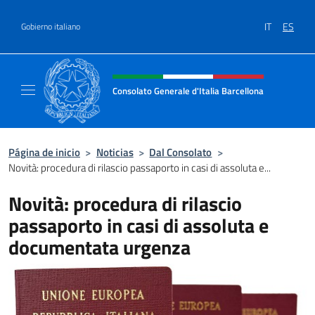
Saltar al contenido
IT
ES
Gobierno italiano
Encabezado del sitio web, redes
Consolato Generale d'Italia Barcellona
Il sito ufficiale del Consolato Generale d'Ita
Página de inicio
>
Noticias
>
Dal Consolato
>
Novità: procedura di rilascio passaporto in casi di assoluta e...
Novità: procedura di rilascio
passaporto in casi di assoluta e
documentata urgenza