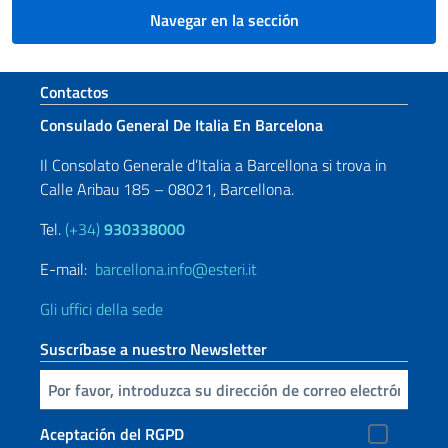
Navegar en la sección
Sezione footer
Contactos
Consulado General De Italia En Barcelona
Il Consolato Generale d’Italia a Barcellona si trova in
Calle Aribau 185 – 08021, Barcellona.
Tel.
(+34)
930338000
E-mail:
barcellona.info@esteri.it
Gli uffici della sede
Suscríbase a nuestro Newsletter
Inserta tu correo electronico
Aceptación del RGPD