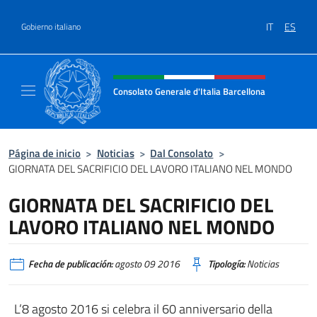
Saltar al contenido
IT
ES
Gobierno italiano
Encabezado del sitio web, redes
Consolato Generale d'Italia Barcellona
Il sito ufficiale del Consolato Generale d'Ita
Página de inicio
>
Noticias
>
Dal Consolato
>
GIORNATA DEL SACRIFICIO DEL LAVORO ITALIANO NEL MONDO
GIORNATA DEL SACRIFICIO DEL
LAVORO ITALIANO NEL MONDO
Fecha de publicación:
agosto 09 2016
Tipología:
Noticias
L’8 agosto 2016 si celebra il 60 anniversario della