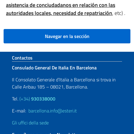
asistencia de conciudadanos en relación con las
autoridades locales, necesidad de repatriación
, etc) .
Navegar en la sección
Sezione footer
Contactos
Consulado General De Italia En Barcelona
Il Consolato Generale d’Italia a Barcellona si trova in
Calle Aribau 185 – 08021, Barcellona.
Tel.
(+34)
930338000
E-mail:
barcellona.info@esteri.it
Gli uffici della sede