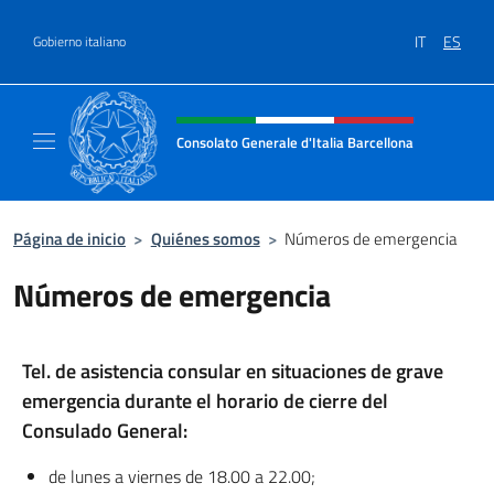
Saltar al contenido
IT
ES
Gobierno italiano
Encabezado del sitio web, redes
Consolato Generale d'Italia Barcellona
Il sito ufficiale del Consolato Generale d'Ita
Página de inicio
>
Quiénes somos
>
Números de emergencia
Números de emergencia
Tel. de asistencia consular en situaciones de grave
emergencia durante el horario de cierre del
Consulado General:
de lunes a viernes de 18.00 a 22.00;