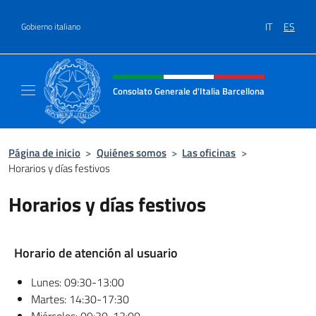
Saltar al contenido
IT
ES
Gobierno italiano
Encabezado del sitio web, redes
Consolato Generale d'Italia Barcellona
Il sito ufficiale del Consolato Generale d'Ita
Página de inicio
>
Quiénes somos
>
Las oficinas
>
Horarios y días festivos
Horarios y días festivos
Horario de atención al usuario
Lunes: 09:30-13:00
Martes: 14:30-17:30