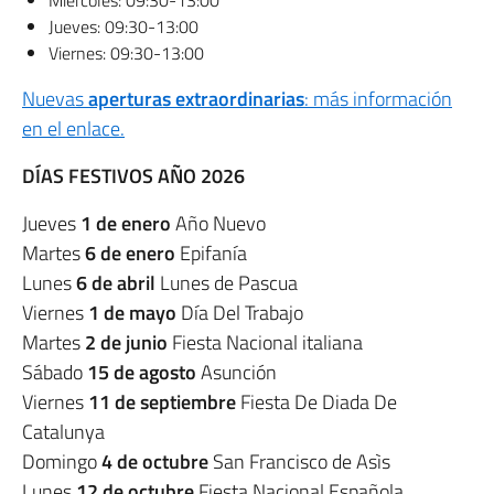
Miércoles: 09:30-13:00
Jueves: 09:30-13:00
Viernes: 09:30-13:00
Nuevas
aperturas extraordinarias
: más información
en el enlace.
DÍAS FESTIVOS AÑO 2026
Jueves
1 de enero
Año Nuevo
Martes
6 de enero
Epifanía
Lunes
6 de abril
Lunes de Pascua
Viernes
1 de mayo
Día Del Trabajo
Martes
2 de junio
Fiesta Nacional italiana
Sábado
15 de agosto
Asunción
Viernes
11 de septiembre
Fiesta De Diada De
Catalunya
Domingo
4 de octubre
San Francisco de Asìs
Lunes
12 de octubre
Fiesta Nacional Española