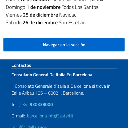
Domingo
1 de noviembre
Todos Los Santos
Viernes
25 de diciembre
Navidad
Sábado
26 de diciembre
San Esteban
Navegar en la sección
Sezione footer
Contactos
Consulado General De Italia En Barcelona
Il Consolato Generale d’Italia a Barcellona si trova in
Calle Aribau 185 – 08021, Barcellona.
Tel.
(+34)
930338000
E-mail:
barcellona.info@esteri.it
Gli uffici della sede