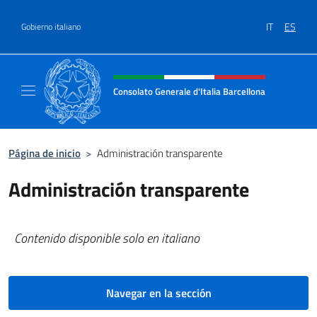
Saltar al contenido
IT
ES
Gobierno italiano
Encabezado del sitio web, redes
Consolato Generale d'Italia Barcellona
Il sito ufficiale del Consolato Generale d'Ita
Página de inicio
>
Administración transparente
Administración transparente
Contenido disponible solo en italiano
Navegar en la sección