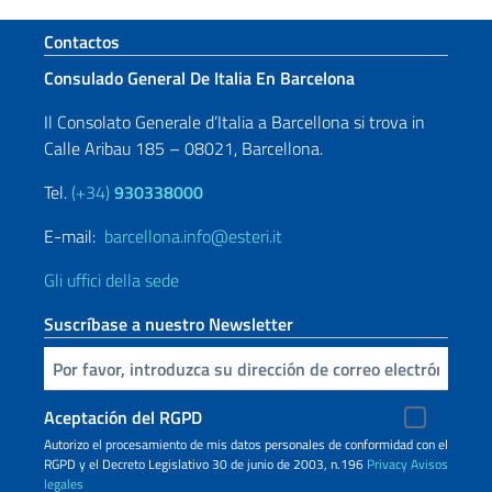
Sezione footer
Contactos
Consulado General De Italia En Barcelona
Il Consolato Generale d’Italia a Barcellona si trova in
Calle Aribau 185 – 08021, Barcellona.
Tel.
(+34)
930338000
E-mail:
barcellona.info@esteri.it
Gli uffici della sede
Suscríbase a nuestro Newsletter
Inserta tu correo electronico
Aceptación del RGPD
Autorizo ​​el procesamiento de mis datos personales de conformidad con el
RGPD y el Decreto Legislativo 30 de junio de 2003, n.196
Privacy
Avisos
legales